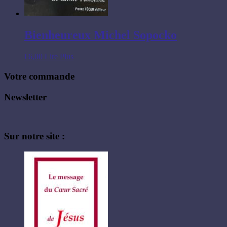
Bienheureux Michel Sopocko
€
6,00
Lire Plus
Votre commande
Newsletter
Sur notre site :