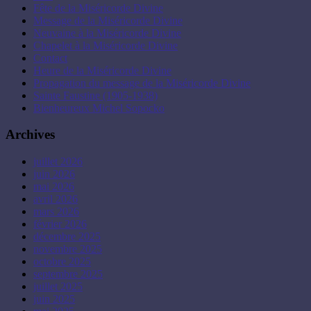
Fête de la Miséricorde Divine
Message de la Miséricorde Divine
Neuvaine à la Miséricorde Divine
Chapelet à la Miséricorde Divine
Contact
Heure de la Miséricorde Divine
Propagation du message de la Miséricorde Divine
Sainte Faustine (1905-1938)
Bienheureux Michel Sopocko
Archives
juillet 2026
juin 2026
mai 2026
avril 2026
mars 2026
février 2026
décembre 2025
novembre 2025
octobre 2025
septembre 2025
juillet 2025
juin 2025