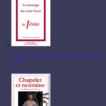
Livre Le message du Coeur Sacré de
Jésus
€
6,00
Lire Plus