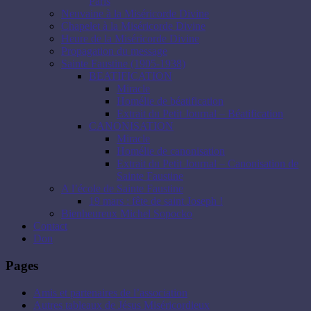
Paris
Neuvaine à la Miséricorde Divine
Chapelet à la Miséricorde Divine
Heure de la Miséricorde Divine
Propagation du message
Sainte Faustine (1905-1938)
BEATIFICATION
Miracle
Homélie de béatification
Extrait du Petit Journal – Béatification
CANONISATION
Miracle
Homélie de canonisation
Extrait du Petit Journal – Canonisation de
Sainte Faustine
A l’école de Sainte Faustine
19 mars : fête de saint Joseph !
Bienheureux Michel Sopocko
Contact
Don
Pages
Amis et partenaires de l’association
Autres tableaux de Jésus Miséricordieux