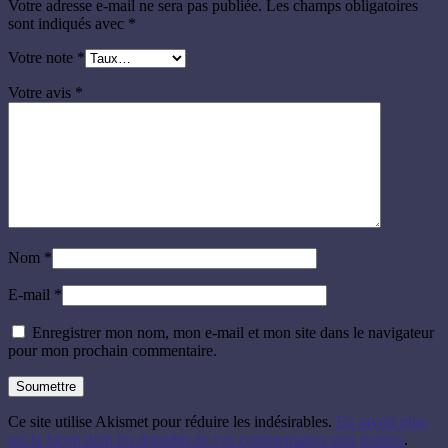
Votre adresse e-mail ne sera pas publiée.
Les champs obligatoires
sont indiqués avec
*
Votre note
*
Votre avis
*
Nom
*
E-mail
*
Enregistrer mon nom, mon e-mail et mon site dans le navigateur
pour mon prochain commentaire.
Ce site utilise Akismet pour réduire les indésirables.
En savoir plus
sur la façon dont les données de vos commentaires sont traitées
.