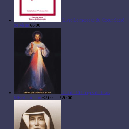
Livre Le message du Coeur Sacré
de Jésus
€
6,00
Lot de 10 images de Jésus
Plage
Miséricordieux
€
2,00
–
€
20,00
de
prix :
€2,00
à
€20,00