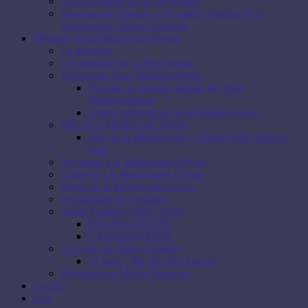
Autres veillées en Ile-De-France
Missions en Province avec sainte Faustine et le
bienheureux Michel Sopocko
Message de la Miséricorde Divine
Le message
Les podcasts de la Miséricorde
Tableau de Jésus Miséricordieux
Histoire du premier tableau de Jésus
Miséricordieux
Autres tableaux de Jésus Miséricordieux
Fête de la Miséricorde Divine
Fête de la Miséricorde à l’Église Saint Sulpice,
Paris
Neuvaine à la Miséricorde Divine
Chapelet à la Miséricorde Divine
Heure de la Miséricorde Divine
Propagation du message
Sainte Faustine (1905-1938)
BEATIFICATION
CANONISATION
A l’école de Sainte Faustine
19 mars : fête de saint Joseph !
Bienheureux Michel Sopocko
Contact
Don