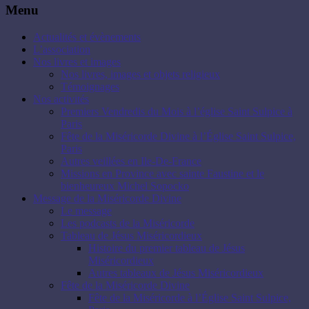
Menu
Actualités et évènements
L’association
Nos livres et images
Nos livres, images et objets religieux
Témoignages
Nos activités
Premiers Vendredis du Mois à l’église Saint Sulpice à
Paris
Fête de la Miséricorde Divine à l’Église Saint Sulpice,
Paris
Autres veillées en Ile-De-France
Missions en Province avec sainte Faustine et le
bienheureux Michel Sopocko
Message de la Miséricorde Divine
Le message
Les podcasts de la Miséricorde
Tableau de Jésus Miséricordieux
Histoire du premier tableau de Jésus
Miséricordieux
Autres tableaux de Jésus Miséricordieux
Fête de la Miséricorde Divine
Fête de la Miséricorde à l’Église Saint Sulpice,