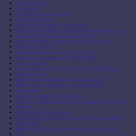
Checkout-Result
Commande
Conditions générales de vente
Confirmation de Don
Extrait du Petit Journal – Béatification
Extrait du Petit Journal – Canonisation de Sainte Faustine
Extraits du livret « La Miséricorde Divine »
Histoire du premier tableau de Jésus Miséricordieux
Historique des dons
Homélie de béatification de Sainte Faustine
Homélie de canonisation de Sainte Faustine
Le don a échoué
Les podcasts de la Miséricorde – Avec Radio Esperance
Mentions légales
Miracle pour la béatification de sainte Faustine
Miracle pour la canonisation de sainte Faustine
Mon Compte
Nos livres, images et objets religieux
Premiers Vendredis du Mois à l’église Saint Sulpice à Paris
Products
Récapitulatif de la commande
Témoignages à propos des livres édités par l’association
L’association
Tableau de Jésus Miséricordieux (tableau de Vilnius)
Don