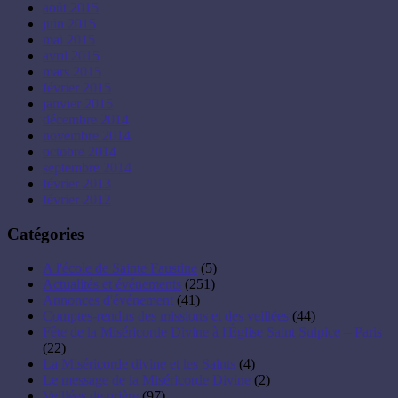
août 2015
juin 2015
mai 2015
avril 2015
mars 2015
février 2015
janvier 2015
décembre 2014
novembre 2014
octobre 2014
septembre 2014
février 2013
février 2012
Catégories
A l'école de Sainte Faustine
(5)
Actualités et événements
(251)
Annonces d'événement
(41)
Comptes-rendus des missions et des veillées
(44)
Fête de la Miséricorde Divine à l'Église Saint Sulpice – Paris
(22)
La Miséricorde divine et les Saints
(4)
Le message de la Miséricorde Divine
(2)
Veillées de prière
(97)