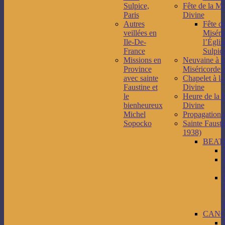
Sulpice,
Fête de la Mi
Paris
Divine
Autres
Fête de
veillées en
Miséri
Ile-De-
l’Églis
France
Sulpice
Missions en
Neuvaine à l
Province
Miséricorde 
avec sainte
Chapelet à la
Faustine et
Divine
le
Heure de la 
bienheureux
Divine
Michel
Propagation 
Sopocko
Sainte Fausti
1938)
BEAT
CANO