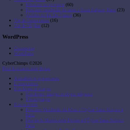
Missions en province
(60)
Premiers vendredis du mois à Saint Sulpice, Paris
(23)
Veillées en Ile-De-France
(36)
Vie de l'association
(16)
Vie de l'Eglise
(12)
WordPress
Connexion
WordPress
CyberChimps ©2026
Pour la miséricorde divine
Actualités et évènements
L’association
Nos livres et images
Nos livres, images et objets religieux
Témoignages
Nos activités
Premiers Vendredis du Mois à l’église Saint Sulpice à
Paris
Fête de la Miséricorde Divine à l’Église Saint Sulpice,
Paris