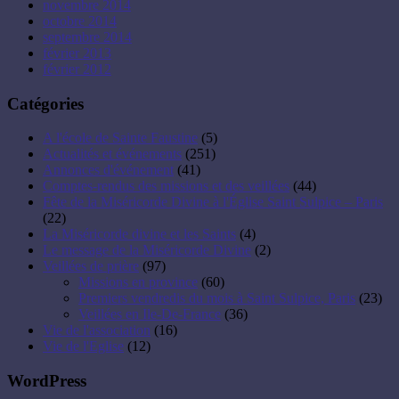
novembre 2014
octobre 2014
septembre 2014
février 2013
février 2012
Catégories
A l'école de Sainte Faustine
(5)
Actualités et événements
(251)
Annonces d'événement
(41)
Comptes-rendus des missions et des veillées
(44)
Fête de la Miséricorde Divine à l'Église Saint Sulpice – Paris
(22)
La Miséricorde divine et les Saints
(4)
Le message de la Miséricorde Divine
(2)
Veillées de prière
(97)
Missions en province
(60)
Premiers vendredis du mois à Saint Sulpice, Paris
(23)
Veillées en Ile-De-France
(36)
Vie de l'association
(16)
Vie de l'Eglise
(12)
WordPress