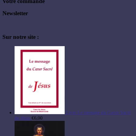
Votre commande
Newsletter
Sur notre site :
Livre Le message du Coeur Sacré
de Jésus
€
6,00