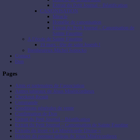
Extrait du Petit Journal – Béatification
CANONISATION
Miracle
Homélie de canonisation
Extrait du Petit Journal – Canonisation de
Sainte Faustine
A l’école de Sainte Faustine
19 mars : fête de saint Joseph !
Bienheureux Michel Sopocko
Contact
Don
Pages
Amis et partenaires de l’association
Autres tableaux de Jésus Miséricordieux
Checkout-Result
Commande
Conditions générales de vente
Confirmation de Don
Extrait du Petit Journal – Béatification
Extrait du Petit Journal – Canonisation de Sainte Faustine
Extraits du livret « La Miséricorde Divine »
Histoire du premier tableau de Jésus Miséricordieux