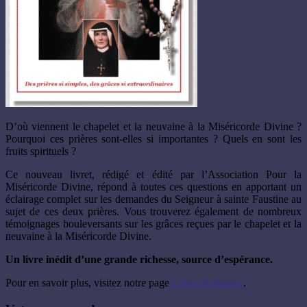
D’où viennent le chapelet et la neuvaine à la Miséricorde Divine ?
Pourquoi ces prières sont-elles si importantes ? Quels en sont les
fruits spirituels ?
Ce nouveau livret, rédigé et édité par l’Association Pour la
Miséricorde Divine, répond à toutes ces questions en apportant un
éclairage complet sur les demandes du Seigneur à sainte Faustine au
sujet de ces deux prières. Vous trouverez également de nombreux
témoignages bouleversants sur les grâces reçues par le chapelet et la
neuvaine à la Miséricorde Divine.
Un livre inédit d’une grande richesse, source d’espérance.
Pour en savoir plus, visitez notre page
Livres et Images
.