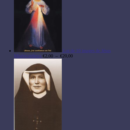
Lot de 10 images de Jésus
Plage
Miséricordieux
€
2,00
–
€
20,00
de
prix :
€2,00
à
€20,00