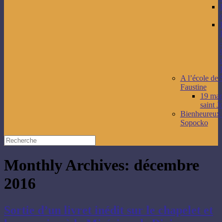
A l’école de 
Faustine
19 mars
saint J
Bienheureux
Sopocko
Monthly Archives:
décembre
2016
Sortie d’un livret inédit sur le chapelet et