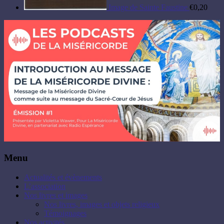
Image de Sainte Faustine
€
0,20
Menu
Actualités et évènements
L’association
Nos livres et images
Nos livres, images et objets religieux
Témoignages
Nos activités