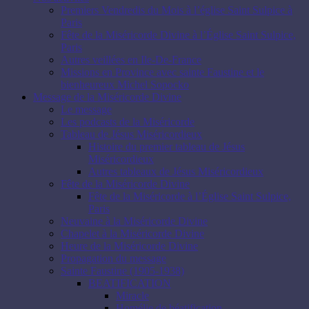
Premiers Vendredis du Mois à l’église Saint Sulpice à
Paris
Fête de la Miséricorde Divine à l’Église Saint Sulpice,
Paris
Autres veillées en Ile-De-France
Missions en Province avec sainte Faustine et le
bienheureux Michel Sopocko
Message de la Miséricorde Divine
Le message
Les podcasts de la Miséricorde
Tableau de Jésus Miséricordieux
Histoire du premier tableau de Jésus
Miséricordieux
Autres tableaux de Jésus Miséricordieux
Fête de la Miséricorde Divine
Fête de la Miséricorde à l’Église Saint Sulpice,
Paris
Neuvaine à la Miséricorde Divine
Chapelet à la Miséricorde Divine
Heure de la Miséricorde Divine
Propagation du message
Sainte Faustine (1905-1938)
BEATIFICATION
Miracle
Homélie de béatification