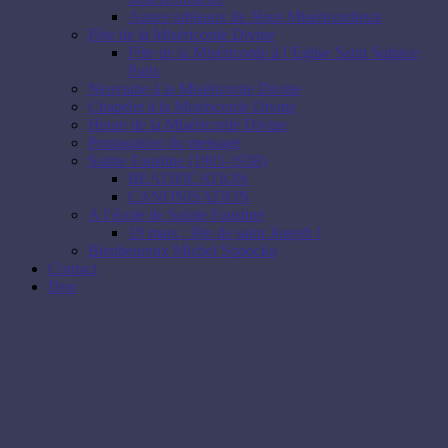
Autres tableaux de Jésus Miséricordieux
Fête de la Miséricorde Divine
Fête de la Miséricorde à l’Église Saint Sulpice,
Paris
Neuvaine à la Miséricorde Divine
Chapelet à la Miséricorde Divine
Heure de la Miséricorde Divine
Propagation du message
Sainte Faustine (1905-1938)
BEATIFICATION
CANONISATION
A l’école de Sainte Faustine
19 mars : fête de saint Joseph !
Bienheureux Michel Sopocko
Contact
Don