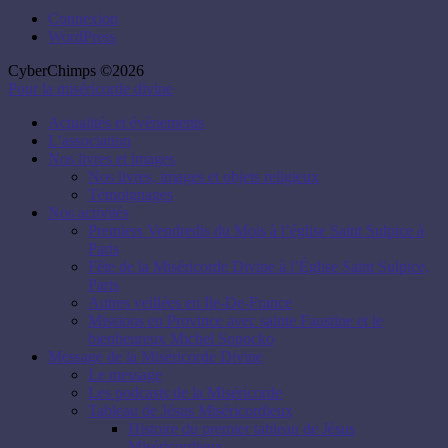
Connexion
WordPress
CyberChimps ©2026
Pour la miséricorde divine
Actualités et évènements
L’association
Nos livres et images
Nos livres, images et objets religieux
Témoignages
Nos activités
Premiers Vendredis du Mois à l’église Saint Sulpice à
Paris
Fête de la Miséricorde Divine à l’Église Saint Sulpice,
Paris
Autres veillées en Ile-De-France
Missions en Province avec sainte Faustine et le
bienheureux Michel Sopocko
Message de la Miséricorde Divine
Le message
Les podcasts de la Miséricorde
Tableau de Jésus Miséricordieux
Histoire du premier tableau de Jésus
Miséricordieux