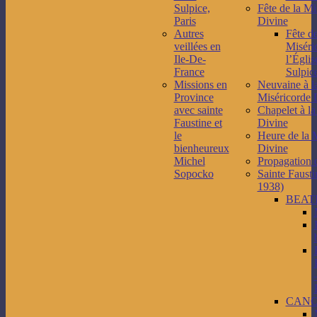
Sulpice,
Fête de la Mi
Paris
Divine
Autres
Fête de
veillées en
Miséri
Ile-De-
l’Églis
France
Sulpice
Missions en
Neuvaine à l
Province
Miséricorde 
avec sainte
Chapelet à la
Faustine et
Divine
le
Heure de la 
bienheureux
Divine
Michel
Propagation 
Sopocko
Sainte Fausti
1938)
BEAT
CANO