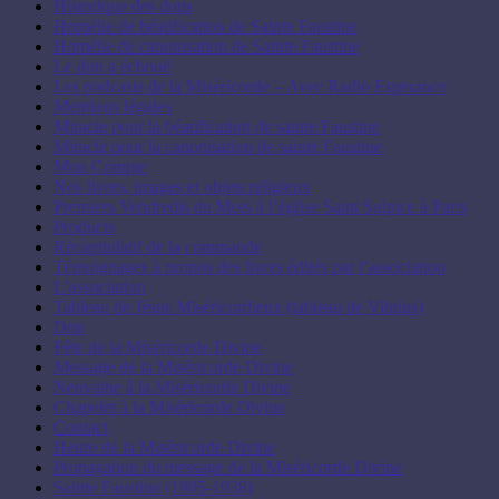
Historique des dons
Homélie de béatification de Sainte Faustine
Homélie de canonisation de Sainte Faustine
Le don a échoué
Les podcasts de la Miséricorde – Avec Radio Esperance
Mentions légales
Miracle pour la béatification de sainte Faustine
Miracle pour la canonisation de sainte Faustine
Mon Compte
Nos livres, images et objets religieux
Premiers Vendredis du Mois à l’église Saint Sulpice à Paris
Products
Récapitulatif de la commande
Témoignages à propos des livres édités par l’association
L’association
Tableau de Jésus Miséricordieux (tableau de Vilnius)
Don
Fête de la Miséricorde Divine
Message de la Miséricorde Divine
Neuvaine à la Miséricorde Divine
Chapelet à la Miséricorde Divine
Contact
Heure de la Miséricorde Divine
Propagation du message de la Miséricorde Divine
Sainte Faustine (1905-1938)