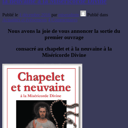
la neuvaine à la Miséricorde Divine
Publié le
1 décembre 2016
par
miseradmin
Publié dans
Actualités et événements
4 Commentaires
Nous avons la joie de vous annoncer la sortie du
premier ouvrage
consacré au
chapelet et à la neuvaine à la
Miséricorde Divine