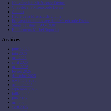
Neuvaine à la Miséricorde Divine
Chapelet à la Miséricorde Divine
Contact
Heure de la Miséricorde Divine
Propagation du message de la Miséricorde Divine
Sainte Faustine (1905-1938)
Bienheureux Michel Sopocko
Archives
juillet 2026
juin 2026
mai 2026
avril 2026
mars 2026
février 2026
décembre 2025
novembre 2025
octobre 2025
septembre 2025
juillet 2025
juin 2025
mai 2025
avril 2025