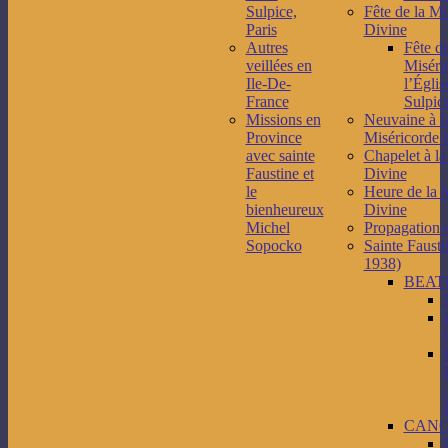
Sulpice,
Fête de la Mi
Paris
Divine
Autres
Fête de
veillées en
Miséri
Ile-De-
l’Églis
France
Sulpice
Missions en
Neuvaine à l
Province
Miséricorde 
avec sainte
Chapelet à la
Faustine et
Divine
le
Heure de la 
bienheureux
Divine
Michel
Propagation 
Sopocko
Sainte Fausti
1938)
BEAT
CANO