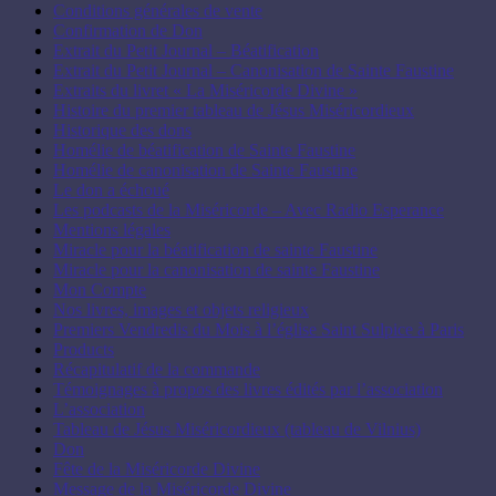
Conditions générales de vente
Confirmation de Don
Extrait du Petit Journal – Béatification
Extrait du Petit Journal – Canonisation de Sainte Faustine
Extraits du livret « La Miséricorde Divine »
Histoire du premier tableau de Jésus Miséricordieux
Historique des dons
Homélie de béatification de Sainte Faustine
Homélie de canonisation de Sainte Faustine
Le don a échoué
Les podcasts de la Miséricorde – Avec Radio Esperance
Mentions légales
Miracle pour la béatification de sainte Faustine
Miracle pour la canonisation de sainte Faustine
Mon Compte
Nos livres, images et objets religieux
Premiers Vendredis du Mois à l’église Saint Sulpice à Paris
Products
Récapitulatif de la commande
Témoignages à propos des livres édités par l’association
L’association
Tableau de Jésus Miséricordieux (tableau de Vilnius)
Don
Fête de la Miséricorde Divine
Message de la Miséricorde Divine