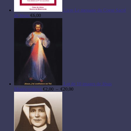
Livre Le message du Coeur Sacré
de Jésus
€
6,00
Lot de 10 images de Jésus
Plage
Miséricordieux
€
2,00
–
€
20,00
de
prix :
€2,00
à
€20,00