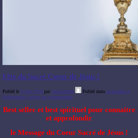
Fête du Sacré Coeur de Jésus !
Publié le
8 juin 2018
par
miseradmin
Publié dans
Actualités et
événements
Laisser un commentaire
Best seller et best spirituel pour connaitre
et approfondir
le Message du Coeur Sacré de Jésus !