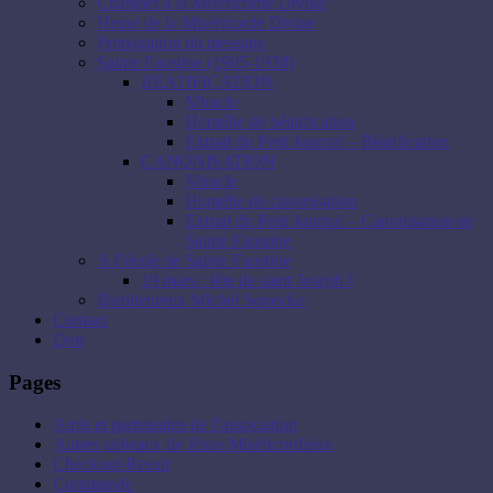
Chapelet à la Miséricorde Divine
Heure de la Miséricorde Divine
Propagation du message
Sainte Faustine (1905-1938)
BEATIFICATION
Miracle
Homélie de béatification
Extrait du Petit Journal – Béatification
CANONISATION
Miracle
Homélie de canonisation
Extrait du Petit Journal – Canonisation de
Sainte Faustine
A l’école de Sainte Faustine
19 mars : fête de saint Joseph !
Bienheureux Michel Sopocko
Contact
Don
Pages
Amis et partenaires de l’association
Autres tableaux de Jésus Miséricordieux
Checkout-Result
Commande