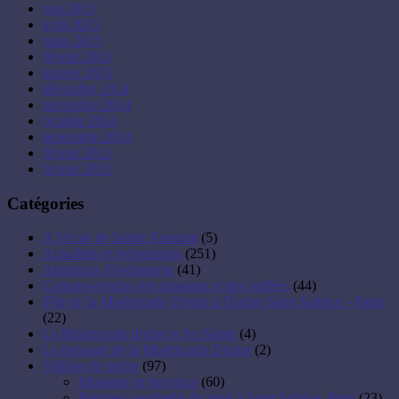
mai 2015
avril 2015
mars 2015
février 2015
janvier 2015
décembre 2014
novembre 2014
octobre 2014
septembre 2014
février 2013
février 2012
Catégories
A l'école de Sainte Faustine
(5)
Actualités et événements
(251)
Annonces d'événement
(41)
Comptes-rendus des missions et des veillées
(44)
Fête de la Miséricorde Divine à l'Église Saint Sulpice – Paris
(22)
La Miséricorde divine et les Saints
(4)
Le message de la Miséricorde Divine
(2)
Veillées de prière
(97)
Missions en province
(60)
Premiers vendredis du mois à Saint Sulpice, Paris
(23)