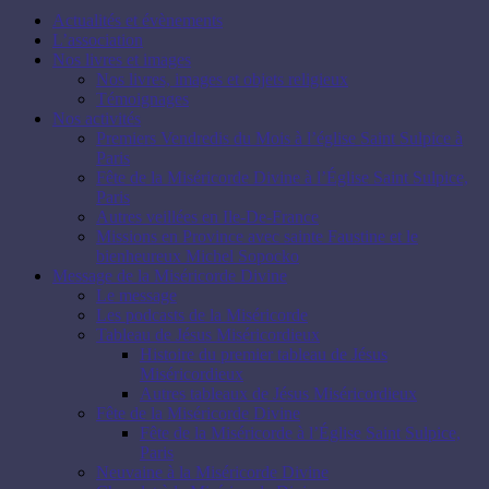
Actualités et évènements
L’association
Nos livres et images
Nos livres, images et objets religieux
Témoignages
Nos activités
Premiers Vendredis du Mois à l’église Saint Sulpice à
Paris
Fête de la Miséricorde Divine à l’Église Saint Sulpice,
Paris
Autres veillées en Ile-De-France
Missions en Province avec sainte Faustine et le
bienheureux Michel Sopocko
Message de la Miséricorde Divine
Le message
Les podcasts de la Miséricorde
Tableau de Jésus Miséricordieux
Histoire du premier tableau de Jésus
Miséricordieux
Autres tableaux de Jésus Miséricordieux
Fête de la Miséricorde Divine
Fête de la Miséricorde à l’Église Saint Sulpice,
Paris
Neuvaine à la Miséricorde Divine