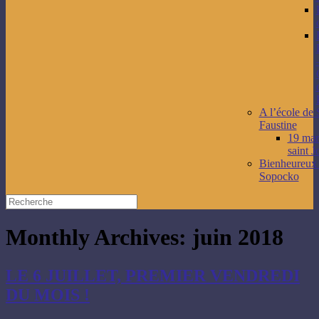
A l’école de 
Faustine
19 mars
saint J
Bienheureux
Sopocko
Monthly Archives:
juin 2018
LE 6 JUILLET, PREMIER VENDREDI
DU MOIS !