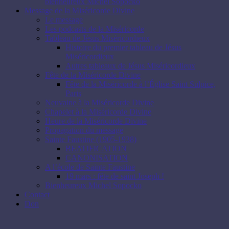
bienheureux Michel Sopocko
Message de la Miséricorde Divine
Le message
Les podcasts de la Miséricorde
Tableau de Jésus Miséricordieux
Histoire du premier tableau de Jésus
Miséricordieux
Autres tableaux de Jésus Miséricordieux
Fête de la Miséricorde Divine
Fête de la Miséricorde à l’Église Saint Sulpice,
Paris
Neuvaine à la Miséricorde Divine
Chapelet à la Miséricorde Divine
Heure de la Miséricorde Divine
Propagation du message
Sainte Faustine (1905-1938)
BEATIFICATION
CANONISATION
A l’école de Sainte Faustine
19 mars : fête de saint Joseph !
Bienheureux Michel Sopocko
Contact
Don