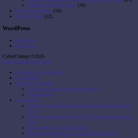
Veillées en Ile-De-France
(36)
Vie de l'association
(16)
Vie de l'Eglise
(12)
WordPress
Connexion
WordPress
CyberChimps ©2026
Pour la miséricorde divine
Actualités et évènements
L’association
Nos livres et images
Nos livres, images et objets religieux
Témoignages
Nos activités
Premiers Vendredis du Mois à l’église Saint Sulpice à
Paris
Fête de la Miséricorde Divine à l’Église Saint Sulpice,
Paris
Autres veillées en Ile-De-France
Missions en Province avec sainte Faustine et le