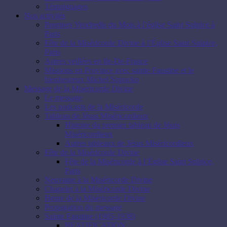
Témoignages
Nos activités
Premiers Vendredis du Mois à l’église Saint Sulpice à
Paris
Fête de la Miséricorde Divine à l’Église Saint Sulpice,
Paris
Autres veillées en Ile-De-France
Missions en Province avec sainte Faustine et le
bienheureux Michel Sopocko
Message de la Miséricorde Divine
Le message
Les podcasts de la Miséricorde
Tableau de Jésus Miséricordieux
Histoire du premier tableau de Jésus
Miséricordieux
Autres tableaux de Jésus Miséricordieux
Fête de la Miséricorde Divine
Fête de la Miséricorde à l’Église Saint Sulpice,
Paris
Neuvaine à la Miséricorde Divine
Chapelet à la Miséricorde Divine
Heure de la Miséricorde Divine
Propagation du message
Sainte Faustine (1905-1938)
BEATIFICATION