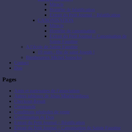
Miracle
Homélie de béatification
Extrait du Petit Journal – Béatification
CANONISATION
Miracle
Homélie de canonisation
Extrait du Petit Journal – Canonisation de
Sainte Faustine
A l’école de Sainte Faustine
19 mars : fête de saint Joseph !
Bienheureux Michel Sopocko
Contact
Don
Pages
Amis et partenaires de l’association
Autres tableaux de Jésus Miséricordieux
Checkout-Result
Commande
Conditions générales de vente
Confirmation de Don
Extrait du Petit Journal – Béatification
Extrait du Petit Journal – Canonisation de Sainte Faustine