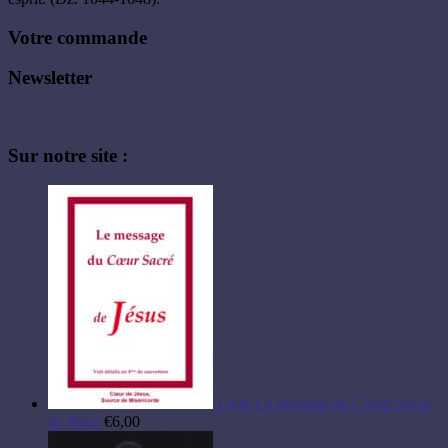
Votre commande
Newsletter
Sur notre site :
Livre Le message du Coeur Sacré
de Jésus
€
6,00