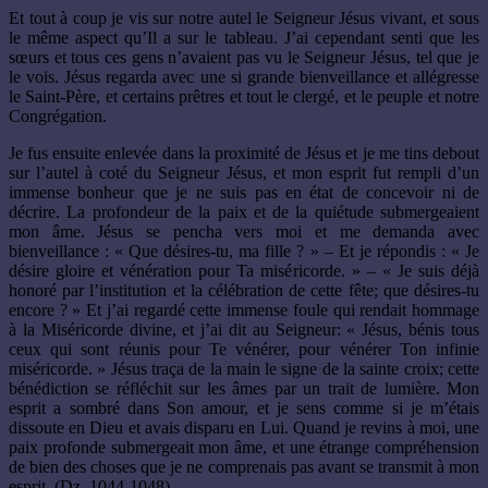
Et tout à coup je vis sur notre autel le Seigneur Jésus vivant, et sous
le même aspect qu’Il a sur le tableau. J’ai cependant senti que les
sœurs et tous ces gens n’avaient pas vu le Seigneur Jésus, tel que je
le vois. Jésus regarda avec une si grande bienveillance et allégresse
le Saint-Père, et certains prêtres et tout le clergé, et le peuple et notre
Congrégation.
Je fus ensuite enlevée dans la proximité de Jésus et je me tins debout
sur l’autel à coté du Seigneur Jésus, et mon esprit fut rempli d’un
immense bonheur que je ne suis pas en état de concevoir ni de
décrire. La profondeur de la paix et de la quiétude submergeaient
mon âme. Jésus se pencha vers moi et me demanda avec
bienveillance : « Que désires-tu, ma fille ? » – Et je répondis : « Je
désire gloire et vénération pour Ta miséricorde. » – « Je suis déjà
honoré par l’institution et la célébration de cette fête; que désires-tu
encore ? » Et j’ai regardé cette immense foule qui rendait hommage
à la Miséricorde divine, et j’ai dit au Seigneur: « Jésus, bénis tous
ceux qui sont réunis pour Te vénérer, pour vénérer Ton infinie
miséricorde. » Jésus traça de la main le signe de la sainte croix; cette
bénédiction se réfléchit sur les âmes par un trait de lumière. Mon
esprit a sombré dans Son amour, et je sens comme si je m’étais
dissoute en Dieu et avais disparu en Lui. Quand je revins à moi, une
paix profonde submergeait mon âme, et une étrange compréhension
de bien des choses que je ne comprenais pas avant se transmit à mon
esprit. (Dz. 1044-1048).