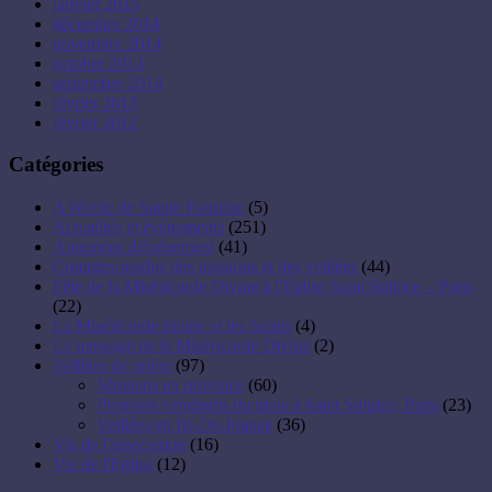
janvier 2015
décembre 2014
novembre 2014
octobre 2014
septembre 2014
février 2013
février 2012
Catégories
A l'école de Sainte Faustine
(5)
Actualités et événements
(251)
Annonces d'événement
(41)
Comptes-rendus des missions et des veillées
(44)
Fête de la Miséricorde Divine à l'Église Saint Sulpice – Paris
(22)
La Miséricorde divine et les Saints
(4)
Le message de la Miséricorde Divine
(2)
Veillées de prière
(97)
Missions en province
(60)
Premiers vendredis du mois à Saint Sulpice, Paris
(23)
Veillées en Ile-De-France
(36)
Vie de l'association
(16)
Vie de l'Eglise
(12)