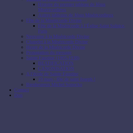
Histoire du premier tableau de Jésus
Miséricordieux
Autres tableaux de Jésus Miséricordieux
Fête de la Miséricorde Divine
Fête de la Miséricorde à l’Église Saint Sulpice,
Paris
Neuvaine à la Miséricorde Divine
Chapelet à la Miséricorde Divine
Heure de la Miséricorde Divine
Propagation du message
Sainte Faustine (1905-1938)
BEATIFICATION
CANONISATION
A l’école de Sainte Faustine
19 mars : fête de saint Joseph !
Bienheureux Michel Sopocko
Contact
Don