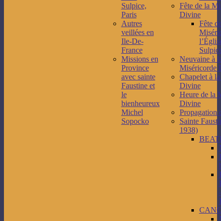
Sulpice,
Fête de la Mi
Paris
Divine
Autres
Fête de
veillées en
Miséri
Ile-De-
l’Églis
France
Sulpice
Missions en
Neuvaine à l
Province
Miséricorde 
avec sainte
Chapelet à la
Faustine et
Divine
le
Heure de la 
bienheureux
Divine
Michel
Propagation 
Sopocko
Sainte Fausti
1938)
BEAT
CANO