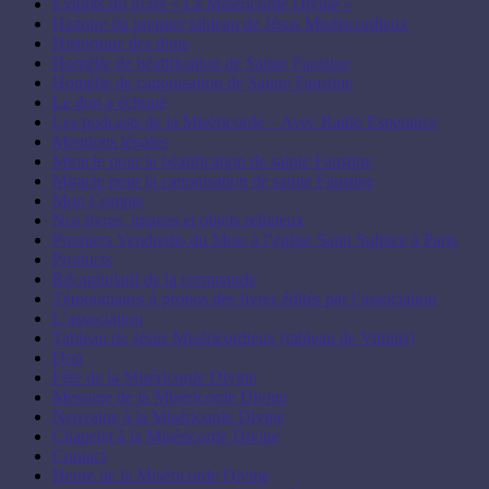
Extraits du livret « La Miséricorde Divine »
Histoire du premier tableau de Jésus Miséricordieux
Historique des dons
Homélie de béatification de Sainte Faustine
Homélie de canonisation de Sainte Faustine
Le don a échoué
Les podcasts de la Miséricorde – Avec Radio Esperance
Mentions légales
Miracle pour la béatification de sainte Faustine
Miracle pour la canonisation de sainte Faustine
Mon Compte
Nos livres, images et objets religieux
Premiers Vendredis du Mois à l’église Saint Sulpice à Paris
Products
Récapitulatif de la commande
Témoignages à propos des livres édités par l’association
L’association
Tableau de Jésus Miséricordieux (tableau de Vilnius)
Don
Fête de la Miséricorde Divine
Message de la Miséricorde Divine
Neuvaine à la Miséricorde Divine
Chapelet à la Miséricorde Divine
Contact
Heure de la Miséricorde Divine