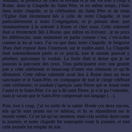
Soudain, la présence de Dieu m’envahit et je me vis tout à coup à
Rome, dans la Chapelle du Saint Père, et en même temps, j’étais
dans notre chapelle, et la célébration du Saint Père et de toute
l’Eglise était étroitement liée à celle de notre Chapelle, et tout
particulièrement à notre Congrégation, et je prenais donc part
simultanément à la solenité à Rome et chez nous. Cette solennité
était si étroitement liée à Rome, que même en écrivant , je ne peux
les différencier, mais seulement en parler comme c’est, c’est-à-dire
comme je les ai vues. J’ai vu que dans notre Chapelle, le Seigneur
Jésus était exposé dans l’ostensoir, sur le maître-autel. La Chapelle
était solennellement parée et ce jour-là, tout le monde pouvait y
pénétrer, quiconque le voulait. La foule était si dense que je ne
pouvais la parcourir des yeux. Tous participaient avec une grande
joie a cette cérémonie et beaucoup d’entre eux obtinrent ce qu’ils
désiraient. Cette même solennité avait lieu à Rome dans un beau
sanctuaire et le Saint-Père, en compagnie de tout le clergé célébrait
cette cérémonie; et soudain j’aperçus saint Pierre qui se tenait entre
l’autel et le Saint-Père. Ce qu’a dit saint Pierre, je n’ai pu l’entendre,
mais je savais que le Saint-Père comprenait son langage (…).
Puis, tout à coup, j’ai vu sortir de la sainte Hostie ces deux rayons,
tels qu’ils sont peints sur ce tableau, et ils se répandirent sur le
monde entier. Ce ne fut qu’un moment, mais cela sembla durer toute
la journée, et notre chapelle fut surpeuplée toute la journée, et tout
cette journée fut remplie de joie.