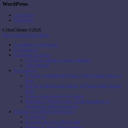
WordPress
Connexion
WordPress
CyberChimps ©2026
Pour la miséricorde divine
Actualités et évènements
L’association
Nos livres et images
Nos livres, images et objets religieux
Témoignages
Nos activités
Premiers Vendredis du Mois à l’église Saint Sulpice à
Paris
Fête de la Miséricorde Divine à l’Église Saint Sulpice,
Paris
Autres veillées en Ile-De-France
Missions en Province avec sainte Faustine et le
bienheureux Michel Sopocko
Message de la Miséricorde Divine
Le message
Les podcasts de la Miséricorde
Tableau de Jésus Miséricordieux