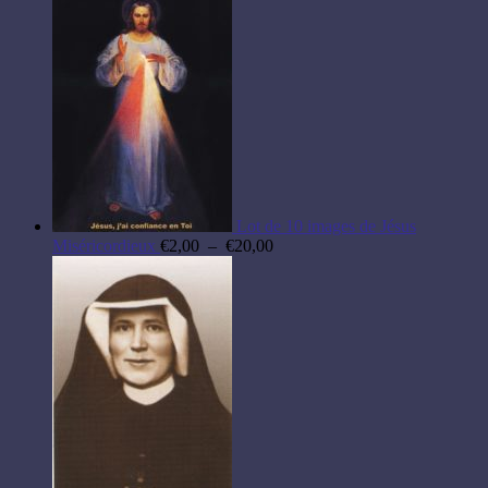
Lot de 10 images de Jésus
Plage
Miséricordieux
€
2,00
–
€
20,00
de
prix :
€2,00
à
€20,00