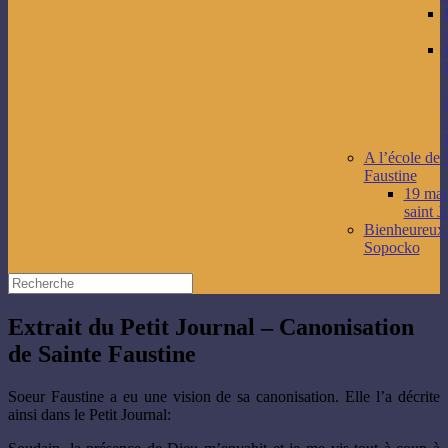
A l’école de 
Faustine
19 mars
saint J
Bienheureux
Sopocko
Extrait du Petit Journal – Canonisation
de Sainte Faustine
Soeur Faustine a eu une vision de sa canonisation. Elle l’a décrite
ainsi dans le Petit Journal: