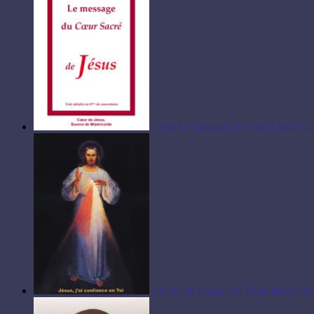
Livre Le message du Coeur Sacré de
Lot de 10 images de Jésus Miséricor