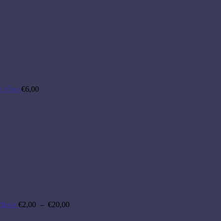
 Jésus
€
6,00
Plage
de
prix :
€2,00
à
€20,00
dieux
€
2,00
–
€
20,00