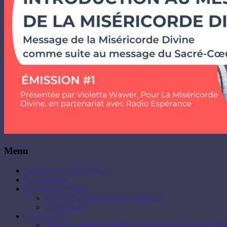
Menu
Actualités et évènements
L’association
Nos livres et images
Nos livres, images et objets religieux
Témoignages
Nos activités
Premiers Vendredis du Mois à l’église Saint Sulpice à Par