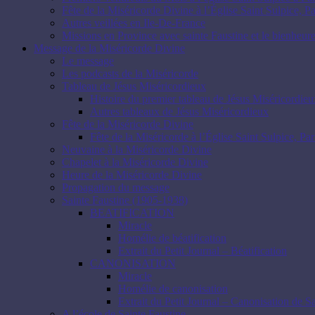
Fête de la Miséricorde Divine à l’Église Saint Sulpice, Pa
Autres veillées en Ile-De-France
Missions en Province avec sainte Faustine et le bienhe
Message de la Miséricorde Divine
Le message
Les podcasts de la Miséricorde
Tableau de Jésus Miséricordieux
Histoire du premier tableau de Jésus Miséricordieu
Autres tableaux de Jésus Miséricordieux
Fête de la Miséricorde Divine
Fête de la Miséricorde à l’Église Saint Sulpice, Par
Neuvaine à la Miséricorde Divine
Chapelet à la Miséricorde Divine
Heure de la Miséricorde Divine
Propagation du message
Sainte Faustine (1905-1938)
BEATIFICATION
Miracle
Homélie de béatification
Extrait du Petit Journal – Béatification
CANONISATION
Miracle
Homélie de canonisation
Extrait du Petit Journal – Canonisation de S
A l’école de Sainte Faustine