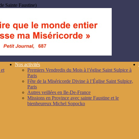
de Sainte Faustine)
Nos activités
 et
Premiers Vendredis du Mois à l’église Saint Sulpice à
Paris
Fête de la Miséricorde Divine à l’Église Saint Sulpice,
Paris
Autres veillées en Ile-De-France
Missions en Province avec sainte Faustine et le
bienheureux Michel Sopocko