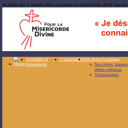
Je désire que le monde entier connaisse ma miséricorde (Petit Journal 
Actualités et
L’association
Nos livres et images
évènements
Nos livres, images
objets religieux
Témoignages