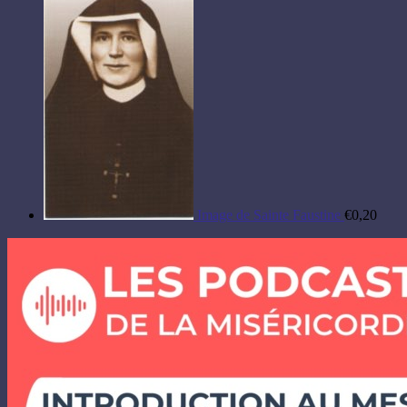
Image de Sainte Faustine
€
0,20