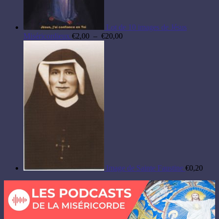
Lot de 10 images de Jésus
Plage
Miséricordieux
€
2,00
–
€
20,00
de
prix :
€2,00
à
€20,00
Image de Sainte Faustine
€
0,20