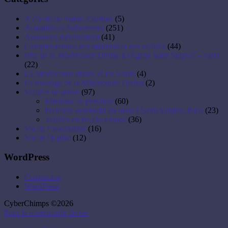
A l'école de Sainte Faustine
(5)
Actualités et événements
(251)
Annonces d'événement
(41)
Comptes-rendus des missions et des veillées
(44)
Fête de la Miséricorde Divine à l'Église Saint Sulpice – Paris
(22)
La Miséricorde divine et les Saints
(4)
Le message de la Miséricorde Divine
(2)
Veillées de prière
(97)
Missions en province
(60)
Premiers vendredis du mois à Saint Sulpice, Paris
(23)
Veillées en Ile-De-France
(36)
Vie de l'association
(16)
Vie de l'Eglise
(12)
WordPress
Connexion
WordPress
CyberChimps ©2026
Pour la miséricorde divine