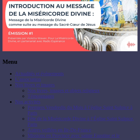
Menu
Actualités et évènements
L’association
Nos livres et images
Nos livres, images et objets religieux
Témoignages
Nos activités
Premiers Vendredis du Mois à l’église Saint Sulpice à
Paris
Fête de la Miséricorde Divine à l’Église Saint Sulpice,
Paris
Autres veillées en Ile-De-France
Missions en Province avec sainte Faustine et le