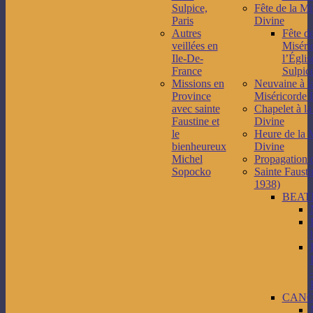
Sulpice,
Fête de la Mi
Paris
Divine
Autres
Fête de
veillées en
Miséri
Ile-De-
l’Églis
France
Sulpice
Missions en
Neuvaine à l
Province
Miséricorde 
avec sainte
Chapelet à la
Faustine et
Divine
le
Heure de la 
bienheureux
Divine
Michel
Propagation 
Sopocko
Sainte Fausti
1938)
BEAT
CANO