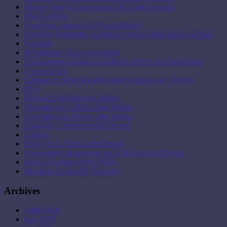
Miracle pour la canonisation de sainte Faustine
Mon Compte
Nos livres, images et objets religieux
Premiers Vendredis du Mois à l’église Saint Sulpice à Paris
Products
Récapitulatif de la commande
Témoignages à propos des livres édités par l’association
L’association
Tableau de Jésus Miséricordieux (tableau de Vilnius)
Don
Fête de la Miséricorde Divine
Message de la Miséricorde Divine
Neuvaine à la Miséricorde Divine
Chapelet à la Miséricorde Divine
Contact
Heure de la Miséricorde Divine
Propagation du message de la Miséricorde Divine
Sainte Faustine (1905-1938)
Bienheureux Michel Sopocko
Archives
juillet 2026
juin 2026