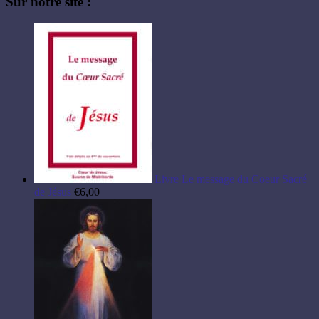
Sur notre site :
Livre Le message du Coeur Sacré
de Jésus
€
6,00