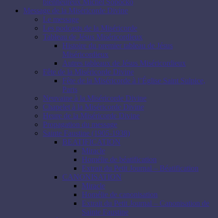
bienheureux Michel Sopocko
Message de la Miséricorde Divine
Le message
Les podcasts de la Miséricorde
Tableau de Jésus Miséricordieux
Histoire du premier tableau de Jésus
Miséricordieux
Autres tableaux de Jésus Miséricordieux
Fête de la Miséricorde Divine
Fête de la Miséricorde à l’Église Saint Sulpice,
Paris
Neuvaine à la Miséricorde Divine
Chapelet à la Miséricorde Divine
Heure de la Miséricorde Divine
Propagation du message
Sainte Faustine (1905-1938)
BEATIFICATION
Miracle
Homélie de béatification
Extrait du Petit Journal – Béatification
CANONISATION
Miracle
Homélie de canonisation
Extrait du Petit Journal – Canonisation de
Sainte Faustine