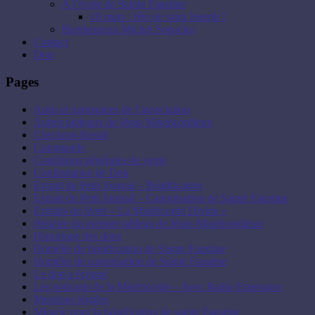
A l’école de Sainte Faustine
19 mars : fête de saint Joseph !
Bienheureux Michel Sopocko
Contact
Don
Pages
Amis et partenaires de l’association
Autres tableaux de Jésus Miséricordieux
Checkout-Result
Commande
Conditions générales de vente
Confirmation de Don
Extrait du Petit Journal – Béatification
Extrait du Petit Journal – Canonisation de Sainte Faustine
Extraits du livret « La Miséricorde Divine »
Histoire du premier tableau de Jésus Miséricordieux
Historique des dons
Homélie de béatification de Sainte Faustine
Homélie de canonisation de Sainte Faustine
Le don a échoué
Les podcasts de la Miséricorde – Avec Radio Esperance
Mentions légales
Miracle pour la béatification de sainte Faustine