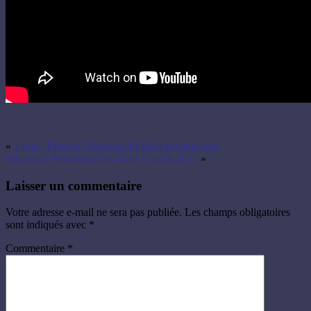
«
2 juin : Premier Vendredi du Mois exceptionnel
Mission à Pellevoisin les 14 et 15 août 2017
»
Laisser un commentaire
Votre adresse e-mail ne sera pas publiée.
Les champs obligatoires
sont indiqués avec
*
Commentaire
*