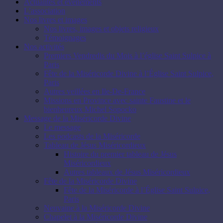
Actualités et évènements
L’association
Nos livres et images
Nos livres, images et objets religieux
Témoignages
Nos activités
Premiers Vendredis du Mois à l’église Saint Sulpice à
Paris
Fête de la Miséricorde Divine à l’Église Saint Sulpice,
Paris
Autres veillées en Ile-De-France
Missions en Province avec sainte Faustine et le
bienheureux Michel Sopocko
Message de la Miséricorde Divine
Le message
Les podcasts de la Miséricorde
Tableau de Jésus Miséricordieux
Histoire du premier tableau de Jésus
Miséricordieux
Autres tableaux de Jésus Miséricordieux
Fête de la Miséricorde Divine
Fête de la Miséricorde à l’Église Saint Sulpice,
Paris
Neuvaine à la Miséricorde Divine
Chapelet à la Miséricorde Divine