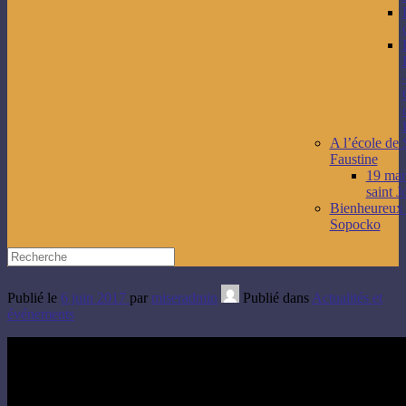
A l’école de 
Faustine
19 mars
saint J
Bienheureux
Sopocko
Publié le
6 juin 2017
par
miseradmin
Publié dans
Actualités et
événements