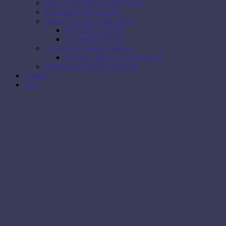
Heure de la Miséricorde Divine
Propagation du message
Sainte Faustine (1905-1938)
BEATIFICATION
CANONISATION
A l’école de Sainte Faustine
19 mars : fête de saint Joseph !
Bienheureux Michel Sopocko
Contact
Don