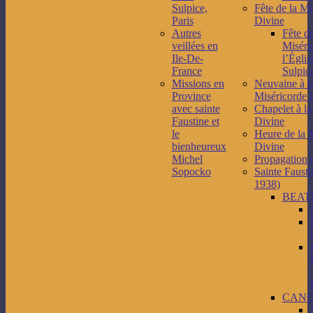
Sulpice,
Fête de la Mi
Paris
Divine
Autres
Fête de
veillées en
Miséri
Ile-De-
l’Églis
France
Sulpice
Missions en
Neuvaine à l
Province
Miséricorde 
avec sainte
Chapelet à la
Faustine et
Divine
le
Heure de la 
bienheureux
Divine
Michel
Propagation 
Sopocko
Sainte Fausti
1938)
BEAT
CANO