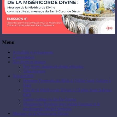
Menu
Actualités et évènements
L’association
Nos livres et images
Nos livres, images et objets religieux
Témoignages
Nos activités
Premiers Vendredis du Mois à l’église Saint Sulpice à
Paris
Fête de la Miséricorde Divine à l’Église Saint Sulpice,
Paris
Autres veillées en Ile-De-France
Missions en Province avec sainte Faustine et le
bienheureux Michel Sopocko
Message de la Miséricorde Divine