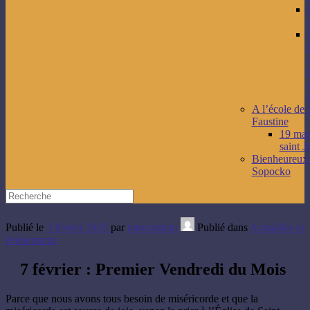
A l’école de 
Faustine
19 mars
saint J
Bienheureux
Sopocko
Publié le
3 février 2025
par
miseradmin
Publié dans
Actualités et
événements
7 février : Premier Vendredi du Mois
Parce que nous avons tous besoin de miséricorde et que la