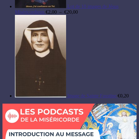
Lot de 10 images de Jésus
Plage
Miséricordieux
€
2,00
–
€
20,00
de
prix :
€2,00
à
€20,00
Image de Sainte Faustine
€
0,20