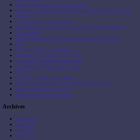
Nos livres, images et objets religieux
Premiers Vendredis du Mois à l’église Saint Sulpice à Paris
Products
Récapitulatif de la commande
Témoignages à propos des livres édités par l’association
L’association
Tableau de Jésus Miséricordieux (tableau de Vilnius)
Don
Fête de la Miséricorde Divine
Message de la Miséricorde Divine
Neuvaine à la Miséricorde Divine
Chapelet à la Miséricorde Divine
Contact
Heure de la Miséricorde Divine
Propagation du message de la Miséricorde Divine
Sainte Faustine (1905-1938)
Bienheureux Michel Sopocko
Archives
juillet 2026
juin 2026
mai 2026
avril 2026