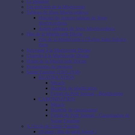
Le message
Les podcasts de la Miséricorde
Tableau de Jésus Miséricordieux
Histoire du premier tableau de Jésus
Miséricordieux
Autres tableaux de Jésus Miséricordieux
Fête de la Miséricorde Divine
Fête de la Miséricorde à l’Église Saint Sulpice,
Paris
Neuvaine à la Miséricorde Divine
Chapelet à la Miséricorde Divine
Heure de la Miséricorde Divine
Propagation du message
Sainte Faustine (1905-1938)
BEATIFICATION
Miracle
Homélie de béatification
Extrait du Petit Journal – Béatification
CANONISATION
Miracle
Homélie de canonisation
Extrait du Petit Journal – Canonisation de
Sainte Faustine
A l’école de Sainte Faustine
19 mars : fête de saint Joseph !