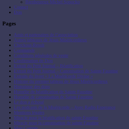
Bienheureux Michel Sopocko
Contact
Don
Pages
Amis et partenaires de l’association
Autres tableaux de Jésus Miséricordieux
Checkout-Result
Commande
Conditions générales de vente
Confirmation de Don
Extrait du Petit Journal – Béatification
Extrait du Petit Journal – Canonisation de Sainte Faustine
Extraits du livret « La Miséricorde Divine »
Histoire du premier tableau de Jésus Miséricordieux
Historique des dons
Homélie de béatification de Sainte Faustine
Homélie de canonisation de Sainte Faustine
Le don a échoué
Les podcasts de la Miséricorde – Avec Radio Esperance
Mentions légales
Miracle pour la béatification de sainte Faustine
Miracle pour la canonisation de sainte Faustine
Mon Compte