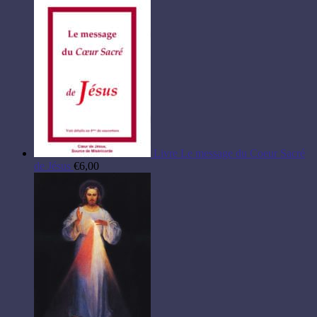
Livre Le message du Coeur Sacré
de Jésus
€
6,00