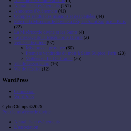
A l'école de Sainte Faustine
(5)
Actualités et événements
(251)
Annonces d'événement
(41)
Comptes-rendus des missions et des veillées
(44)
Fête de la Miséricorde Divine à l'Église Saint Sulpice – Paris
(22)
La Miséricorde divine et les Saints
(4)
Le message de la Miséricorde Divine
(2)
Veillées de prière
(97)
Missions en province
(60)
Premiers vendredis du mois à Saint Sulpice, Paris
(23)
Veillées en Ile-De-France
(36)
Vie de l'association
(16)
Vie de l'Eglise
(12)
WordPress
Connexion
WordPress
CyberChimps ©2026
Pour la miséricorde divine
Actualités et évènements
L’association