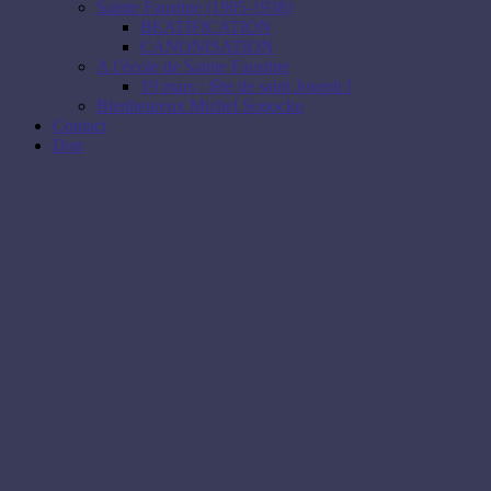
Sainte Faustine (1905-1938)
BEATIFICATION
CANONISATION
A l’école de Sainte Faustine
19 mars : fête de saint Joseph !
Bienheureux Michel Sopocko
Contact
Don