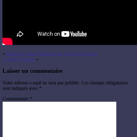
«
Mission à Saint Ferdinand de Ternes en images
À Dieu Florence
»
Laisser un commentaire
Votre adresse e-mail ne sera pas publiée.
Les champs obligatoires
sont indiqués avec
*
Commentaire
*