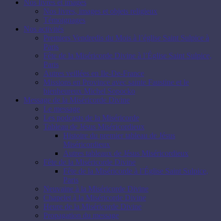
Nos livres et images
Nos livres, images et objets religieux
Témoignages
Nos activités
Premiers Vendredis du Mois à l’église Saint Sulpice à
Paris
Fête de la Miséricorde Divine à l’Église Saint Sulpice,
Paris
Autres veillées en Ile-De-France
Missions en Province avec sainte Faustine et le
bienheureux Michel Sopocko
Message de la Miséricorde Divine
Le message
Les podcasts de la Miséricorde
Tableau de Jésus Miséricordieux
Histoire du premier tableau de Jésus
Miséricordieux
Autres tableaux de Jésus Miséricordieux
Fête de la Miséricorde Divine
Fête de la Miséricorde à l’Église Saint Sulpice,
Paris
Neuvaine à la Miséricorde Divine
Chapelet à la Miséricorde Divine
Heure de la Miséricorde Divine
Propagation du message