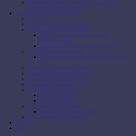
Missions en Province avec sainte Faustine et le
bienheureux Michel Sopocko
Message de la Miséricorde Divine
Le message
Les podcasts de la Miséricorde
Tableau de Jésus Miséricordieux
Histoire du premier tableau de Jésus
Miséricordieux
Autres tableaux de Jésus Miséricordieux
Fête de la Miséricorde Divine
Fête de la Miséricorde à l’Église Saint Sulpice,
Paris
Neuvaine à la Miséricorde Divine
Chapelet à la Miséricorde Divine
Heure de la Miséricorde Divine
Propagation du message
Sainte Faustine (1905-1938)
BEATIFICATION
CANONISATION
A l’école de Sainte Faustine
19 mars : fête de saint Joseph !
Bienheureux Michel Sopocko
Contact
Don