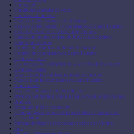
Commande
Conditions générales de vente
Confirmation de Don
Extrait du Petit Journal – Béatification
Extrait du Petit Journal – Canonisation de Sainte Faustine
Extraits du livret « La Miséricorde Divine »
Histoire du premier tableau de Jésus Miséricordieux
Historique des dons
Homélie de béatification de Sainte Faustine
Homélie de canonisation de Sainte Faustine
Le don a échoué
Les podcasts de la Miséricorde – Avec Radio Esperance
Mentions légales
Miracle pour la béatification de sainte Faustine
Miracle pour la canonisation de sainte Faustine
Mon Compte
Nos livres, images et objets religieux
Premiers Vendredis du Mois à l’église Saint Sulpice à Paris
Products
Récapitulatif de la commande
Témoignages à propos des livres édités par l’association
L’association
Tableau de Jésus Miséricordieux (tableau de Vilnius)
Don
Fête de la Miséricorde Divine