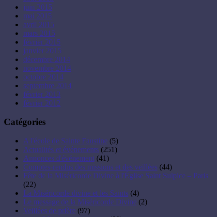
juin 2015
mai 2015
avril 2015
mars 2015
février 2015
janvier 2015
décembre 2014
novembre 2014
octobre 2014
septembre 2014
février 2013
février 2012
Catégories
A l'école de Sainte Faustine
(5)
Actualités et événements
(251)
Annonces d'événement
(41)
Comptes-rendus des missions et des veillées
(44)
Fête de la Miséricorde Divine à l'Église Saint Sulpice – Paris
(22)
La Miséricorde divine et les Saints
(4)
Le message de la Miséricorde Divine
(2)
Veillées de prière
(97)