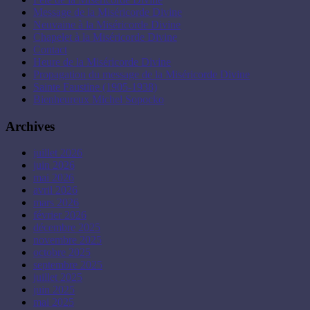
Message de la Miséricorde Divine
Neuvaine à la Miséricorde Divine
Chapelet à la Miséricorde Divine
Contact
Heure de la Miséricorde Divine
Propagation du message de la Miséricorde Divine
Sainte Faustine (1905-1938)
Bienheureux Michel Sopocko
Archives
juillet 2026
juin 2026
mai 2026
avril 2026
mars 2026
février 2026
décembre 2025
novembre 2025
octobre 2025
septembre 2025
juillet 2025
juin 2025
mai 2025