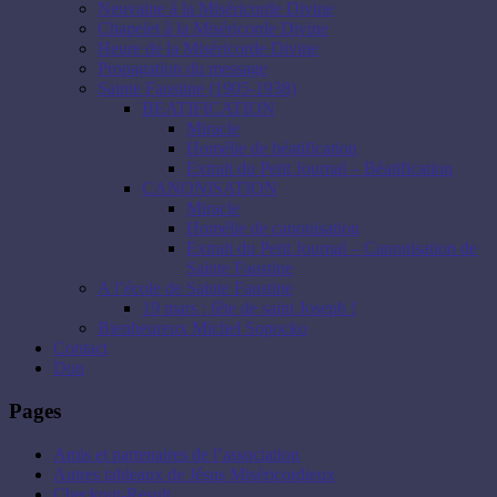
Neuvaine à la Miséricorde Divine
Chapelet à la Miséricorde Divine
Heure de la Miséricorde Divine
Propagation du message
Sainte Faustine (1905-1938)
BEATIFICATION
Miracle
Homélie de béatification
Extrait du Petit Journal – Béatification
CANONISATION
Miracle
Homélie de canonisation
Extrait du Petit Journal – Canonisation de
Sainte Faustine
A l’école de Sainte Faustine
19 mars : fête de saint Joseph !
Bienheureux Michel Sopocko
Contact
Don
Pages
Amis et partenaires de l’association
Autres tableaux de Jésus Miséricordieux
Checkout-Result