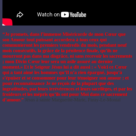
“Je promets, dans l’immense Miséricorde de mon Cœur que
son Amour tout puissant accordera à tous ceux qui
communieront les premiers vendredis du mois, pendant neuf
mois consécutifs, la grâce de la pénitence finale, qu’ils ne
mourront pas dans ma disgrâce, ni sans recevoir les sacrements
; mon Divin Cœur leur sera un asile assuré au dernier
moment.» Et le Seigeur Jésus lui a dit aussi : « Voici ce Cœur
qui a tant aimé les hommes qu’Il n’a rien épargné, jusqu’à
s’épuiser et se consommer pour leur témoigner son amour ; et
pour reconnaissance Je ne reçois de la plupart que des
ingratitudes, par leurs irrévérences et leurs sacrilèges, et par les
froideurs et les mépris qu’ils ont pour Moi dans ce sacrement
d’amour.”
Jésus à sainte
Marguerite-Marie, Paray-Le-Monial