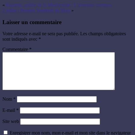
«
Faustine, apôtre de la Miséricorde : L’aventure continue
2 juillet : Premier Vendredi du Mois
»
Laisser un commentaire
Votre adresse e-mail ne sera pas publiée.
Les champs obligatoires
sont indiqués avec
*
Commentaire
*
Nom
*
E-mail
*
Site web
Enregistrer mon nom, mon e-mail et mon site dans le navigateur