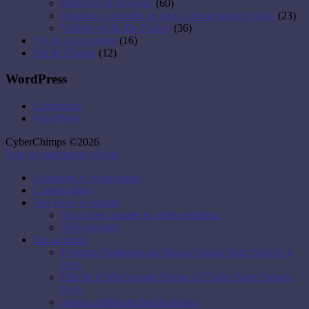
Missions en province
(60)
Premiers vendredis du mois à Saint Sulpice, Paris
(23)
Veillées en Ile-De-France
(36)
Vie de l'association
(16)
Vie de l'Eglise
(12)
WordPress
Connexion
WordPress
CyberChimps ©2026
Pour la miséricorde divine
Actualités et évènements
L’association
Nos livres et images
Nos livres, images et objets religieux
Témoignages
Nos activités
Premiers Vendredis du Mois à l’église Saint Sulpice à
Paris
Fête de la Miséricorde Divine à l’Église Saint Sulpice,
Paris
Autres veillées en Ile-De-France