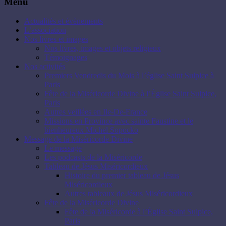
Menu
Actualités et évènements
L’association
Nos livres et images
Nos livres, images et objets religieux
Témoignages
Nos activités
Premiers Vendredis du Mois à l’église Saint Sulpice à
Paris
Fête de la Miséricorde Divine à l’Église Saint Sulpice,
Paris
Autres veillées en Ile-De-France
Missions en Province avec sainte Faustine et le
bienheureux Michel Sopocko
Message de la Miséricorde Divine
Le message
Les podcasts de la Miséricorde
Tableau de Jésus Miséricordieux
Histoire du premier tableau de Jésus
Miséricordieux
Autres tableaux de Jésus Miséricordieux
Fête de la Miséricorde Divine
Fête de la Miséricorde à l’Église Saint Sulpice,
Paris