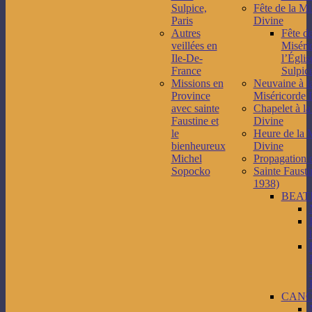
Sulpice,
Fête de la Mi
Paris
Divine
Autres
Fête de
veillées en
Miséri
Ile-De-
l’Églis
France
Sulpice
Missions en
Neuvaine à l
Province
Miséricorde 
avec sainte
Chapelet à la
Faustine et
Divine
le
Heure de la 
bienheureux
Divine
Michel
Propagation 
Sopocko
Sainte Fausti
1938)
BEAT
CANO