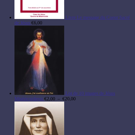
Livre Le message du Coeur Sacré
de Jésus
€
6,00
Lot de 10 images de Jésus
Plage
Miséricordieux
€
2,00
–
€
20,00
de
prix :
€2,00
à
€20,00