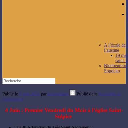
A l’école de 
Faustine
19 mars
saint J
Bienheureux
Sopocko
Publié le
3 juin 2021
par
miseradmin
Publié dans
Actualités et
événements
4 Juin : Premier Vendredi du Mois à l’église Saint-
Sulpice
17H30 Adoration du Très Saint-Sacrement ;