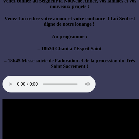
Venez confier au Seigneur la Nouvelle Année, vos familles et vos
nouveaux projets !
Venez Lui redire votre amour et votre confiance ! Lui Seul est
digne de notre louange !
Au programme :
– 18h30 Chant à l’Esprit Saint
– 18h45 Messe suivie de l’adoration et de la procession du Très
Saint Sacrement !