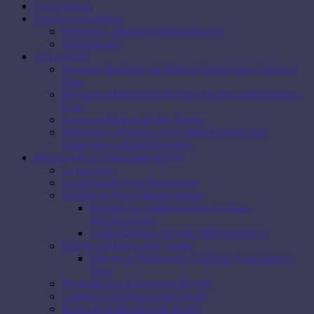
L’association
Nos livres et images
Nos livres, images et objets religieux
Témoignages
Nos activités
Premiers Vendredis du Mois à l’église Saint Sulpice à
Paris
Fête de la Miséricorde Divine à l’Église Saint Sulpice,
Paris
Autres veillées en Ile-De-France
Missions en Province avec sainte Faustine et le
bienheureux Michel Sopocko
Message de la Miséricorde Divine
Le message
Les podcasts de la Miséricorde
Tableau de Jésus Miséricordieux
Histoire du premier tableau de Jésus
Miséricordieux
Autres tableaux de Jésus Miséricordieux
Fête de la Miséricorde Divine
Fête de la Miséricorde à l’Église Saint Sulpice,
Paris
Neuvaine à la Miséricorde Divine
Chapelet à la Miséricorde Divine
Heure de la Miséricorde Divine