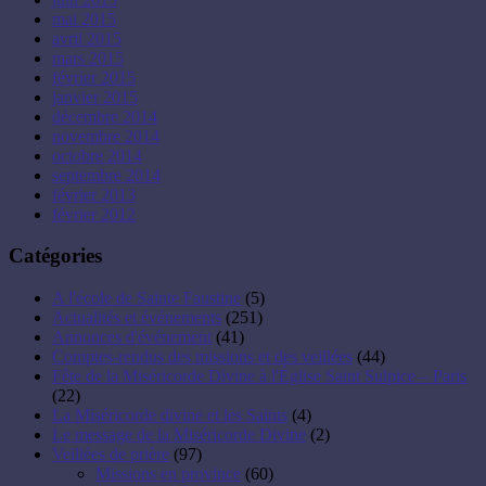
mai 2015
avril 2015
mars 2015
février 2015
janvier 2015
décembre 2014
novembre 2014
octobre 2014
septembre 2014
février 2013
février 2012
Catégories
A l'école de Sainte Faustine
(5)
Actualités et événements
(251)
Annonces d'événement
(41)
Comptes-rendus des missions et des veillées
(44)
Fête de la Miséricorde Divine à l'Église Saint Sulpice – Paris
(22)
La Miséricorde divine et les Saints
(4)
Le message de la Miséricorde Divine
(2)
Veillées de prière
(97)
Missions en province
(60)