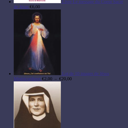
Livre Le message du Coeur Sacré
de Jésus
€
6,00
Lot de 10 images de Jésus
Plage
Miséricordieux
€
2,00
–
€
20,00
de
prix :
€2,00
à
€20,00