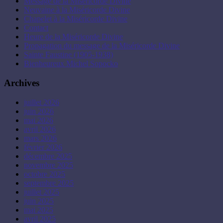
Message de la Miséricorde Divine
Neuvaine à la Miséricorde Divine
Chapelet à la Miséricorde Divine
Contact
Heure de la Miséricorde Divine
Propagation du message de la Miséricorde Divine
Sainte Faustine (1905-1938)
Bienheureux Michel Sopocko
Archives
juillet 2026
juin 2026
mai 2026
avril 2026
mars 2026
février 2026
décembre 2025
novembre 2025
octobre 2025
septembre 2025
juillet 2025
juin 2025
mai 2025
avril 2025