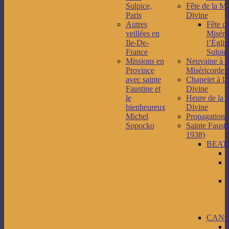
Sulpice,
Fête de la Mi
Paris
Divine
Autres
Fête de
veillées en
Miséri
Ile-De-
l’Églis
France
Sulpice
Missions en
Neuvaine à l
Province
Miséricorde 
avec sainte
Chapelet à la
Faustine et
Divine
le
Heure de la 
bienheureux
Divine
Michel
Propagation 
Sopocko
Sainte Fausti
1938)
BEAT
CANO