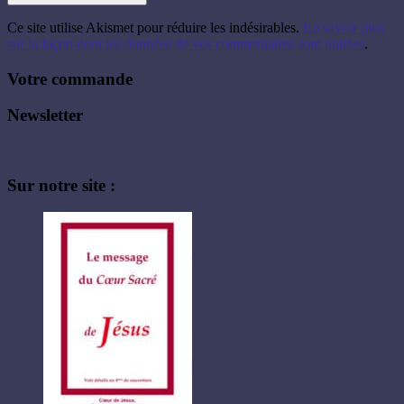
Ce site utilise Akismet pour réduire les indésirables.
En savoir plus
sur la façon dont les données de vos commentaires sont traitées
.
Votre commande
Newsletter
Sur notre site :