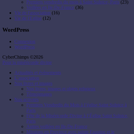
Premiers vendredis du mois à Saint Sulpice, Paris
(23)
Veillées en Ile-De-France
(36)
Vie de l'association
(16)
Vie de l'Eglise
(12)
WordPress
Connexion
WordPress
CyberChimps ©2026
Pour la miséricorde divine
Actualités et évènements
L’association
Nos livres et images
Nos livres, images et objets religieux
Témoignages
Nos activités
Premiers Vendredis du Mois à l’église Saint Sulpice à
Paris
Fête de la Miséricorde Divine à l’Église Saint Sulpice,
Paris
Autres veillées en Ile-De-France
Missions en Province avec sainte Faustine et le