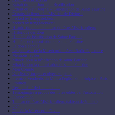
Extrait du Petit Journal – Béatification
Extrait du Petit Journal – Canonisation de Sainte Faustine
Extraits du livret « La Miséricorde Divine »
hacked by trenggalek6etar
hacked by trenggalek6etar
Histoire du premier tableau de Jésus Miséricordieux
Historique des dons
Homélie de béatification de Sainte Faustine
Homélie de canonisation de Sainte Faustine
Le don a échoué
Les podcasts de la Miséricorde – Avec Radio Esperance
Mentions légales
Miracle pour la béatification de sainte Faustine
Miracle pour la canonisation de sainte Faustine
Mon Compte
Nos livres, images et objets religieux
Premiers Vendredis du Mois à l’église Saint Sulpice à Paris
Products
Récapitulatif de la commande
Témoignages à propos des livres édités par l’association
L’association
Tableau de Jésus Miséricordieux (tableau de Vilnius)
Don
Fête de la Miséricorde Divine