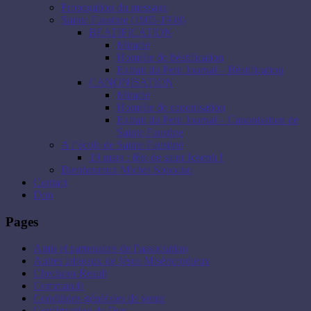
Propagation du message
Sainte Faustine (1905-1938)
BEATIFICATION
Miracle
Homélie de béatification
Extrait du Petit Journal – Béatification
CANONISATION
Miracle
Homélie de canonisation
Extrait du Petit Journal – Canonisation de
Sainte Faustine
A l’école de Sainte Faustine
19 mars : fête de saint Joseph !
Bienheureux Michel Sopocko
Contact
Don
Pages
Amis et partenaires de l’association
Autres tableaux de Jésus Miséricordieux
Checkout-Result
Commande
Conditions générales de vente
Confirmation de Don