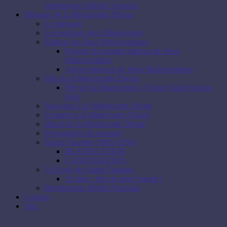
bienheureux Michel Sopocko
Message de la Miséricorde Divine
Le message
Les podcasts de la Miséricorde
Tableau de Jésus Miséricordieux
Histoire du premier tableau de Jésus
Miséricordieux
Autres tableaux de Jésus Miséricordieux
Fête de la Miséricorde Divine
Fête de la Miséricorde à l’Église Saint Sulpice,
Paris
Neuvaine à la Miséricorde Divine
Chapelet à la Miséricorde Divine
Heure de la Miséricorde Divine
Propagation du message
Sainte Faustine (1905-1938)
BEATIFICATION
CANONISATION
A l’école de Sainte Faustine
19 mars : fête de saint Joseph !
Bienheureux Michel Sopocko
Contact
Don