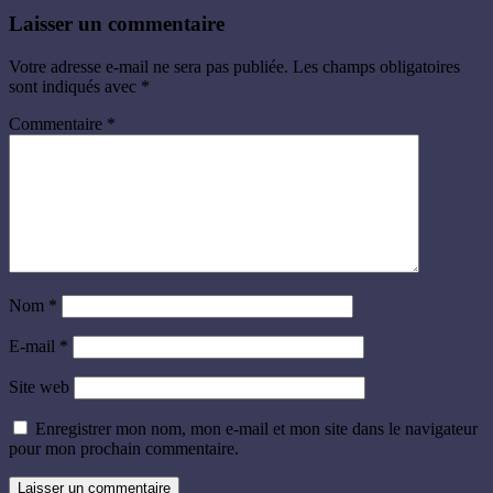
Laisser un commentaire
Votre adresse e-mail ne sera pas publiée.
Les champs obligatoires
sont indiqués avec
*
Commentaire
*
Nom
*
E-mail
*
Site web
Enregistrer mon nom, mon e-mail et mon site dans le navigateur
pour mon prochain commentaire.