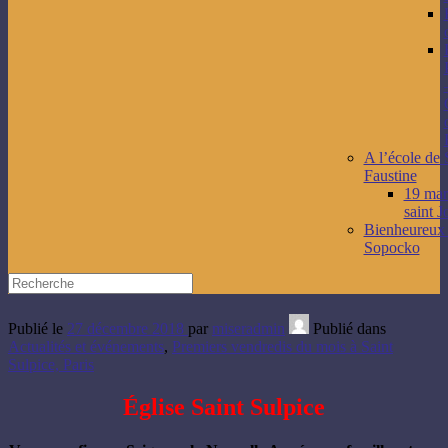
A l’école de 
Faustine
19 mars
saint J
Bienheureux
Sopocko
Publié le
27 décembre 2018
par
miseradmin
Publié dans
Actualités et événements
,
Premiers vendredis du mois à Saint
Sulpice, Paris
Église Saint Sulpice