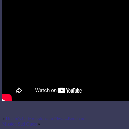
«
Une très belle missions au Plessis-Bouchard
Mission Sud Ouest
»