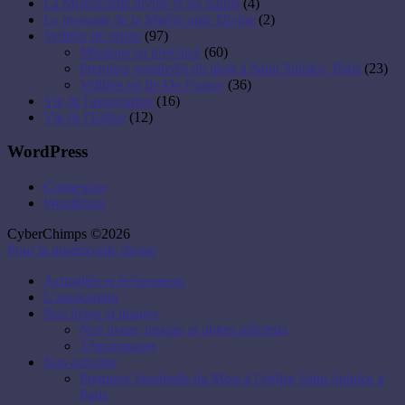
La Miséricorde divine et les Saints
(4)
Le message de la Miséricorde Divine
(2)
Veillées de prière
(97)
Missions en province
(60)
Premiers vendredis du mois à Saint Sulpice, Paris
(23)
Veillées en Ile-De-France
(36)
Vie de l'association
(16)
Vie de l'Eglise
(12)
WordPress
Connexion
WordPress
CyberChimps ©2026
Pour la miséricorde divine
Actualités et évènements
L’association
Nos livres et images
Nos livres, images et objets religieux
Témoignages
Nos activités
Premiers Vendredis du Mois à l’église Saint Sulpice à
Paris