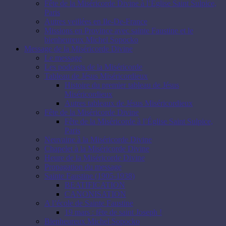
Fête de la Miséricorde Divine à l’Église Saint Sulpice,
Paris
Autres veillées en Ile-De-France
Missions en Province avec sainte Faustine et le
bienheureux Michel Sopocko
Message de la Miséricorde Divine
Le message
Les podcasts de la Miséricorde
Tableau de Jésus Miséricordieux
Histoire du premier tableau de Jésus
Miséricordieux
Autres tableaux de Jésus Miséricordieux
Fête de la Miséricorde Divine
Fête de la Miséricorde à l’Église Saint Sulpice,
Paris
Neuvaine à la Miséricorde Divine
Chapelet à la Miséricorde Divine
Heure de la Miséricorde Divine
Propagation du message
Sainte Faustine (1905-1938)
BEATIFICATION
CANONISATION
A l’école de Sainte Faustine
19 mars : fête de saint Joseph !
Bienheureux Michel Sopocko