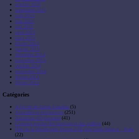
octobre 2015
septembre 2015
août 2015
juin 2015
mai 2015
avril 2015
mars 2015
février 2015
janvier 2015
décembre 2014
novembre 2014
octobre 2014
septembre 2014
février 2013
février 2012
Catégories
A l'école de Sainte Faustine
(5)
Actualités et événements
(251)
Annonces d'événement
(41)
Comptes-rendus des missions et des veillées
(44)
Fête de la Miséricorde Divine à l'Église Saint Sulpice – Paris
(22)