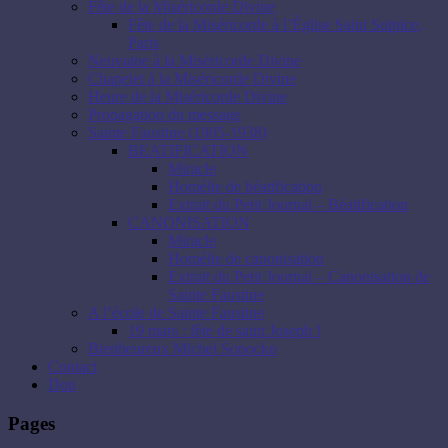
Fête de la Miséricorde Divine
Fête de la Miséricorde à l’Église Saint Sulpice,
Paris
Neuvaine à la Miséricorde Divine
Chapelet à la Miséricorde Divine
Heure de la Miséricorde Divine
Propagation du message
Sainte Faustine (1905-1938)
BEATIFICATION
Miracle
Homélie de béatification
Extrait du Petit Journal – Béatification
CANONISATION
Miracle
Homélie de canonisation
Extrait du Petit Journal – Canonisation de
Sainte Faustine
A l’école de Sainte Faustine
19 mars : fête de saint Joseph !
Bienheureux Michel Sopocko
Contact
Don
Pages