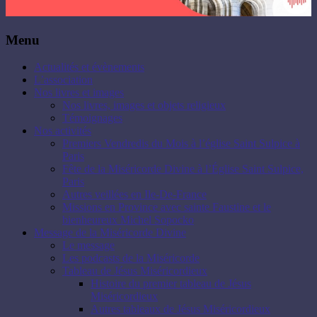
Menu
Actualités et évènements
L’association
Nos livres et images
Nos livres, images et objets religieux
Témoignages
Nos activités
Premiers Vendredis du Mois à l’église Saint Sulpice à
Paris
Fête de la Miséricorde Divine à l’Église Saint Sulpice,
Paris
Autres veillées en Ile-De-France
Missions en Province avec sainte Faustine et le
bienheureux Michel Sopocko
Message de la Miséricorde Divine
Le message
Les podcasts de la Miséricorde
Tableau de Jésus Miséricordieux
Histoire du premier tableau de Jésus
Miséricordieux
Autres tableaux de Jésus Miséricordieux