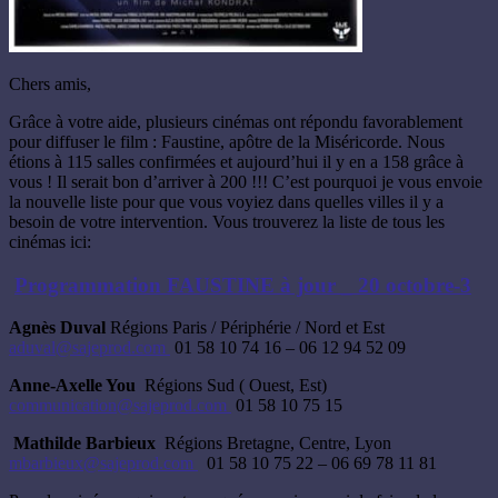
Chers amis,
Grâce à votre aide, plusieurs cinémas ont répondu favorablement
pour diffuser le film : Faustine, apôtre de la Miséricorde. Nous
étions à 115 salles confirmées et aujourd’hui il y en a 158 grâce à
vous ! Il serait bon d’arriver à 200 !!! C’est pourquoi je vous envoie
la nouvelle liste pour que vous voyiez dans quelles villes il y a
besoin de votre intervention. Vous trouverez la liste de tous les
cinémas ici:
Programmation FAUSTINE à jour _ 20 octobre-3
Agnès Duval
Régions Paris / Périphérie / Nord et Est
aduval@sajeprod.com
01 58 10 74 16 – 06 12 94 52 09
Anne-Axelle You
Régions Sud ( Ouest, Est)
communication@sajeprod.com
01 58 10 75 15
Mathilde Barbieux
Régions Bretagne, Centre, Lyon
mbarbieux@sajeprod.com
01 58 10 75 22 – 06 69 78 11 81