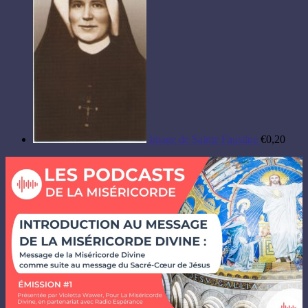
à
€20,00
Image de Sainte Faustine
€
0,20