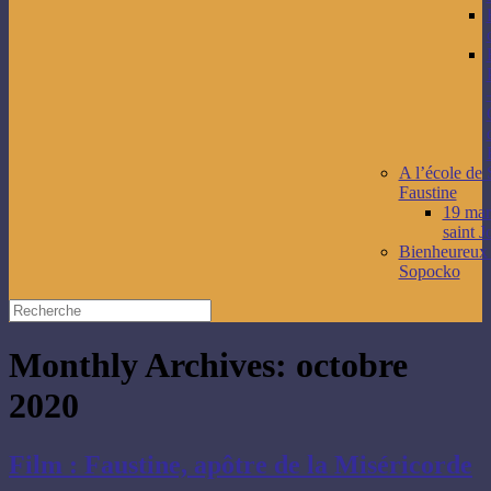
A l’école de 
Faustine
19 mars
saint J
Bienheureux
Sopocko
Monthly Archives:
octobre
2020
Film : Faustine, apôtre de la Miséricorde