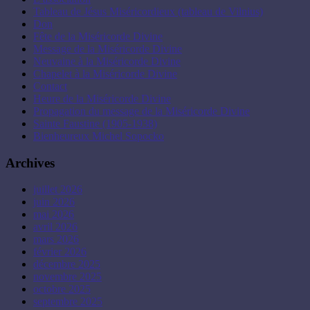
Tableau de Jésus Miséricordieux (tableau de Vilnius)
Don
Fête de la Miséricorde Divine
Message de la Miséricorde Divine
Neuvaine à la Miséricorde Divine
Chapelet à la Miséricorde Divine
Contact
Heure de la Miséricorde Divine
Propagation du message de la Miséricorde Divine
Sainte Faustine (1905-1938)
Bienheureux Michel Sopocko
Archives
juillet 2026
juin 2026
mai 2026
avril 2026
mars 2026
février 2026
décembre 2025
novembre 2025
octobre 2025
septembre 2025