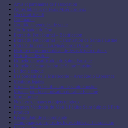
Amis et partenaires de l’association
Autres tableaux de Jésus Miséricordieux
Checkout-Result
Commande
Conditions générales de vente
Confirmation de Don
Extrait du Petit Journal – Béatification
Extrait du Petit Journal – Canonisation de Sainte Faustine
Extraits du livret « La Miséricorde Divine »
Histoire du premier tableau de Jésus Miséricordieux
Historique des dons
Homélie de béatification de Sainte Faustine
Homélie de canonisation de Sainte Faustine
Le don a échoué
Les podcasts de la Miséricorde – Avec Radio Esperance
Mentions légales
Miracle pour la béatification de sainte Faustine
Miracle pour la canonisation de sainte Faustine
Mon Compte
Nos livres, images et objets religieux
Premiers Vendredis du Mois à l’église Saint Sulpice à Paris
Products
Récapitulatif de la commande
Témoignages à propos des livres édités par l’association
L’association