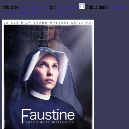
Publié le
12 octobre 2020
par
miseradmin
Publié dans
Actualités
et événements
Laisser un commentaire