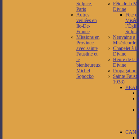
Sulpice,
Fête de la Mi
Paris
Divine
Autres
Fête de
veillées en
Miséri
Ile-De-
l’Églis
France
Sulpice
Missions en
Neuvaine à l
Province
Miséricorde 
avec sainte
Chapelet à la
Faustine et
Divine
le
Heure de la 
bienheureux
Divine
Michel
Propagation 
Sopocko
Sainte Fausti
1938)
BEAT
CANO