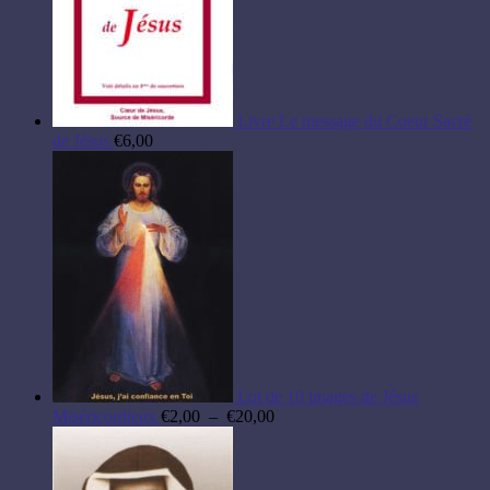
Livre Le message du Coeur Sacré
de Jésus
€
6,00
Lot de 10 images de Jésus
Plage
Miséricordieux
€
2,00
–
€
20,00
de
prix :
€2,00